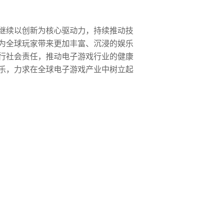
继续以创新为核心驱动力，持续推动技
为全球玩家带来更加丰富、沉浸的娱乐
行社会责任，推动电子游戏行业的健康
乐，力求在全球电子游戏产业中树立起