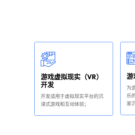
游
游戏虚拟现实（VR）
开发
为
乐
开发适用于虚拟现实平台的沉
家
浸式游戏和互动体验；