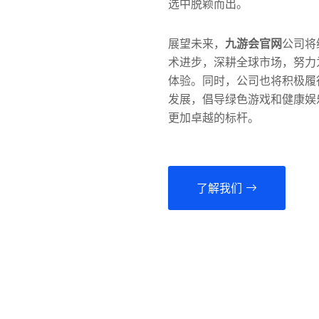
选中脱颖而出。
展望未来，
九游会官网
公司将
术进步，深耕全球市场，努力
体验。同时，公司也将积极履
发展，倡导绿色游戏和健康娱
更加卓越的标杆。
了解我们