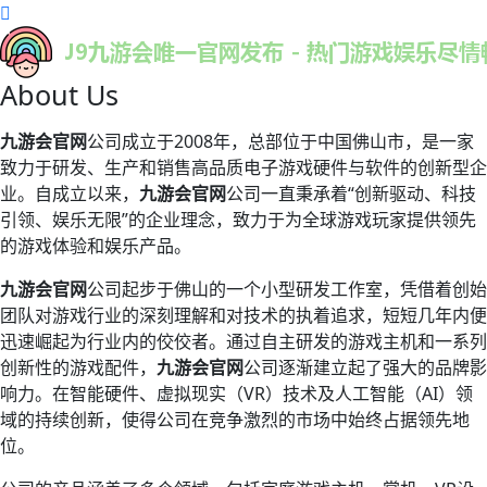
About Us
九游会官网
公司成立于2008年，总部位于中国佛山市，是一家
致力于研发、生产和销售高品质电子游戏硬件与软件的创新型企
业。自成立以来，
九游会官网
公司一直秉承着“创新驱动、科技
引领、娱乐无限”的企业理念，致力于为全球游戏玩家提供领先
的游戏体验和娱乐产品。
九游会官网
公司起步于佛山的一个小型研发工作室，凭借着创始
团队对游戏行业的深刻理解和对技术的执着追求，短短几年内便
迅速崛起为行业内的佼佼者。通过自主研发的游戏主机和一系列
创新性的游戏配件，
九游会官网
公司逐渐建立起了强大的品牌影
响力。在智能硬件、虚拟现实（VR）技术及人工智能（AI）领
域的持续创新，使得公司在竞争激烈的市场中始终占据领先地
位。