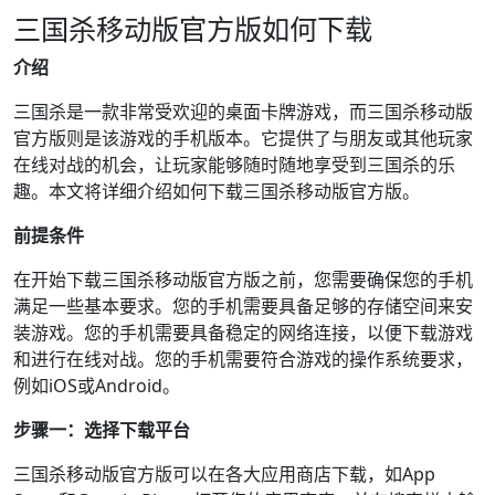
三国杀移动版官方版如何下载
介绍
三国杀是一款非常受欢迎的桌面卡牌游戏，而三国杀移动版
官方版则是该游戏的手机版本。它提供了与朋友或其他玩家
在线对战的机会，让玩家能够随时随地享受到三国杀的乐
趣。本文将详细介绍如何下载三国杀移动版官方版。
前提条件
在开始下载三国杀移动版官方版之前，您需要确保您的手机
满足一些基本要求。您的手机需要具备足够的存储空间来安
装游戏。您的手机需要具备稳定的网络连接，以便下载游戏
和进行在线对战。您的手机需要符合游戏的操作系统要求，
例如iOS或Android。
步骤一：选择下载平台
三国杀移动版官方版可以在各大应用商店下载，如App