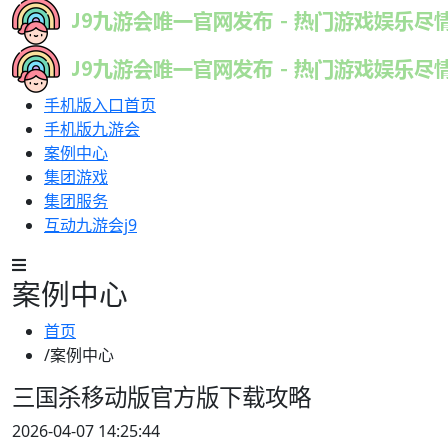
手机版入口首页
手机版九游会
案例中心
集团游戏
集团服务
互动九游会j9
案例中心
首页
/案例中心
三国杀移动版官方版下载攻略
2026-04-07 14:25:44