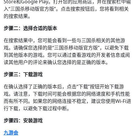
Store和Google Play。打开您的应用商店，并在搜索栏中输
入“三国杀移动版官方版”。点击搜索按钮后，您将看到相关
的搜索结果。
步骤二：选择合适的版本
在搜索结果中，您可能会看到一些与三国杀相关的其他游
戏。请确保您选择的是“三国杀移动版官方版”，以避免下载
到其他版本的游戏。您可以通过查看游戏的开发者信息或阅
读其他用户的评论来确认您选择的是正确的版本。
步骤三：下载游戏
在确认选择了正确的版本后，点击“下载”按钮开始下载游
戏。请注意，下载时间可能会根据您的网络速度和手机性能
而有所不同。如果您的网络连接不稳定，建议您使用Wi-Fi进
行下载，以避免下载过程中断。
步骤四：安装游戏
九游会