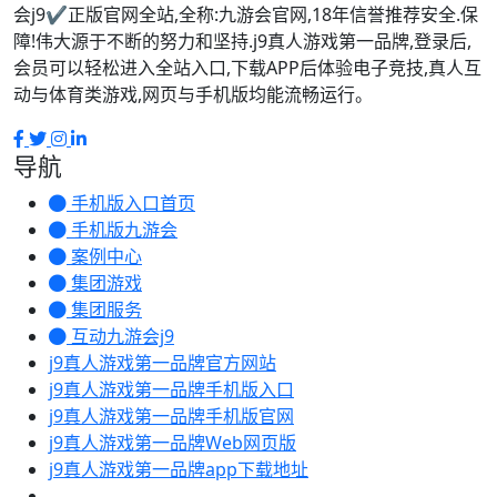
会j9✔正版官网全站,全称:九游会官网,18年信誉推荐安全.保
障!伟大源于不断的努力和坚持.j9真人游戏第一品牌,登录后,
会员可以轻松进入全站入口,下载APP后体验电子竞技,真人互
动与体育类游戏,网页与手机版均能流畅运行。
导航
手机版入口首页
手机版九游会
案例中心
集团游戏
集团服务
互动九游会j9
j9真人游戏第一品牌官方网站
j9真人游戏第一品牌手机版入口
j9真人游戏第一品牌手机版官网
j9真人游戏第一品牌Web网页版
j9真人游戏第一品牌app下载地址